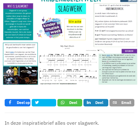
Deel op
Deel
Deel
Email
Tweet
Facebook
op
op LinkedIn
whatsapp
In deze inspiratiebrief alles over slagwerk.