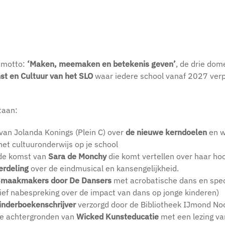
s motto:
‘Maken, meemaken en betekenis geven’
, de drie do
st en Cultuur van het SLO
waar iedere school vanaf 2027 ver
taan:
 van Jolanda Konings
(Plein C) over
de nieuwe kerndoelen
en w
et cultuuronderwijs op je school
 de komst van
Sara de Monchy
die komt vertellen over haar h
erdeling
over de eindmusical en kansengelijkheid.
maakmakers door De Dansers
met acrobatische dans en spec
ief nabespreking over de impact van dans op jonge kinderen)
inderboekenschrijver
verzorgd door de Bibliotheek IJmond No
 de achtergronden van
Wicked Kunsteducatie
met een lezing va