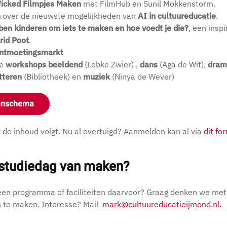
icked Filmpjes Maken
met FilmHub en Sunil Mokkenstorm.
n
over de nieuwste mogelijkheden van
AI in cultuureducatie
.
ben kinderen om iets te maken en hoe voedt je die?
, een insp
rid Poot
.
ontmoetingsmarkt
de
workshops
beeldend
(Lobke Zwier) ,
dans
(Aga de Wit),
dra
tteren
(Bibliotheek) en
muziek
(Ninya de Wever)
kenschema
.
 de inhoud volgt. Nu al overtuigd? Aanmelden kan al via
dit fo
n studiedag van maken?
 een programma of faciliteiten daarvoor? Graag denken we me
n te maken. Interesse? Mail
mark@cultuureducatieijmond.nl
.