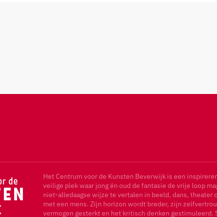
Het Centrum voor de Kunsten Beverwijk is een inspirere
veilige plek waar jong én oud de fantasie de vrije loop m
niet-alledaagse wijze te vertalen in beeld, dans, theater 
met een mens. Zijn horizon wordt breder, zijn zelfvertrou
vermogen gesterkt en het kritisch denken gestimuleerd. 