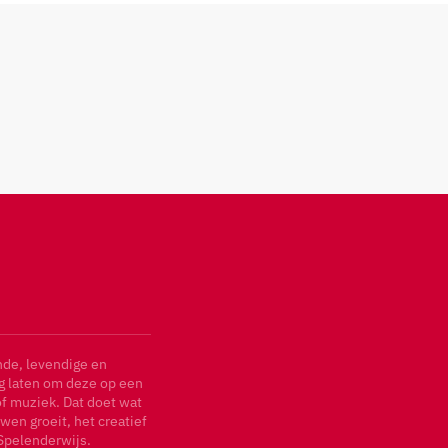
nde, levendige en
ag laten om deze op een
of muziek. Dat doet wat
wen groeit, het creatief
Spelenderwijs.