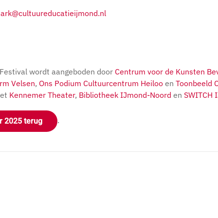
ark@cultuureducatieijmond.nl
 Festival wordt aangeboden door
Centrum voor de Kunsten Bev
rm Velsen
,
Ons Podium Cultuurcentrum Heiloo
en
Toonbeeld 
het
Kennemer Theater
,
Bibliotheek IJmond-Noord
en
SWITCH I
r 2025 terug
.