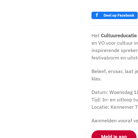
Deel op Facebook
Het
Cultuureducatie
en VO voor cultuur i
inspirerende spreke
festivalvorm en uits
Beleef, ervaar, laat 
klas.
Datum: Woensdag 1
Tijd: In- en uitloop
Locatie: Kennemer T
Aanmelden vooraf ve
Meld je aan
.