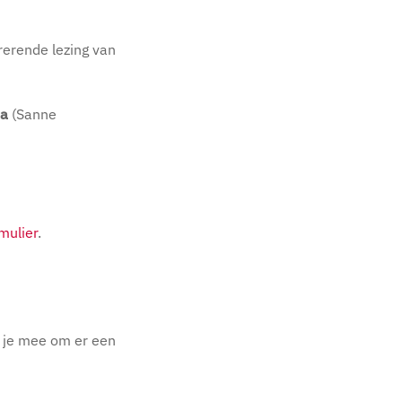
irerende lezing van
ma
(Sanne
rmulier
.
t je mee om er een