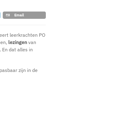
Email
eert leerkrachten PO
ten,
lezingen
van
. En dat alles in
pasbaar zijn in de