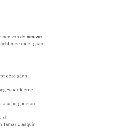
meinen van de
nieuwe
plicht mee moet gaan
at deze gaan
ooggewaardeerde
taculair gooi- en
ord
n Tamar Clasquin