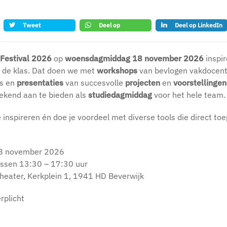
Tweet
Deel op
Deel op LinkedIn
whatsapp
 Festival 2026
op
woensdagmiddag 18 november 2026
inspir
n de klas. Dat doen we met
workshops
van bevlogen vakdocen
rs en
presentaties
van succesvolle
projecten
en
voorstellingen
tekend aan te bieden als
studiedagmiddag
voor het hele team.
je inspireren én doe je voordeel met diverse tools die direct toe
8 november 2026
 tussen 13:30 – 17:30 uur
heater, Kerkplein 1, 1941 HD Beverwijk
rplicht