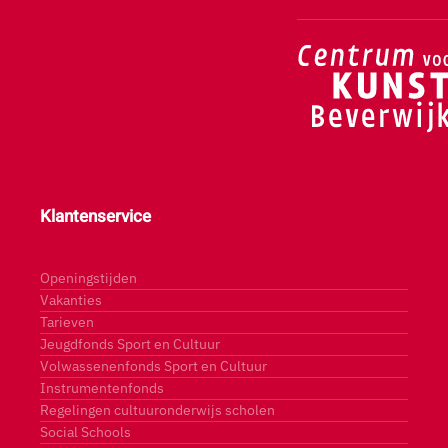
Klantenservice
Openingstijden
Vakanties
Tarieven
Jeugdfonds Sport en Cultuur
Volwassenenfonds Sport en Cultuur
Instrumentenfonds
Regelingen cultuuronderwijs scholen
Social Schools