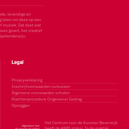
nde, levendige en
ag laten om deze op een
of muziek. Dat doet wat
wen groeit, het creatief
Spelenderwijs.
Legal
Privacyverklaring
Inschrijfvoorwaarden cursussen
Algemene voorwaarden scholen
Klachtenprocedure Ongewenst Gedrag
Opzeggen
Het Centrum voor de Kunsten Beverwijk
heeft de ANBI status. In de praktijk