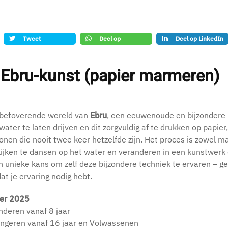
Tweet
Deel op
Deel op LinkedIn
whatsapp
Ebru-kunst (papier marmeren)
 betoverende wereld van
Ebru
, een eeuwenoude en bijzondere 
 water te laten drijven en dit zorgvuldig af te drukken op papie
onen die nooit twee keer hetzelfde zijn. Het proces is zowel m
lijken te dansen op het water en veranderen in een kunstwerk
 unieke kans om zelf deze bijzondere techniek te ervaren – ge
at je ervaring nodig hebt.
er 2025
nderen vanaf 8 jaar
ongeren vanaf 16 jaar en Volwassenen