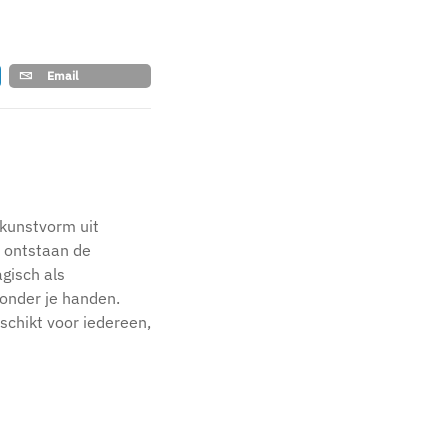
Email
kunstvorm uit
r, ontstaan de
agisch als
 onder je handen.
schikt voor iedereen,