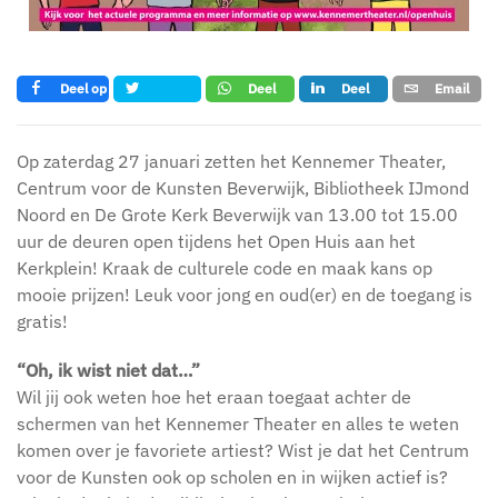
Deel op
Deel
Deel
Email
Tweet
Facebook
op
op LinkedIn
whatsapp
Op zaterdag 27 januari zetten het Kennemer Theater,
Centrum voor de Kunsten Beverwijk, Bibliotheek IJmond
Noord en De Grote Kerk Beverwijk van 13.00 tot 15.00
uur de deuren open tijdens het Open Huis aan het
Kerkplein! Kraak de culturele code en maak kans op
mooie prijzen! Leuk voor jong en oud(er) en de toegang is
gratis!
“Oh, ik wist niet dat…”
Wil jij ook weten hoe het eraan toegaat achter de
schermen van het Kennemer Theater en alles te weten
komen over je favoriete artiest? Wist je dat het Centrum
voor de Kunsten ook op scholen en in wijken actief is?