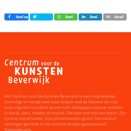
Deel op
Deel
Deel
Email
Tweet
Facebook
op
op LinkedIn
whatsapp
Het Centrum voor de Kunsten Beverwijk is een inspirerende,
levendige en veilige plek waar jong én oud de fantasie de vrije
loop mag laten om deze op een niet-alledaagse wijze te vertalen
in beeld, dans, theater of muziek. Dat doet wat met een mens. Zijn
horizon wordt breder, zijn zelfvertrouwen groeit, het creatief
vermogen gesterkt en het kritisch denken gestimuleerd.
Spelenderwijs.