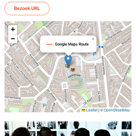
Bezoek URL
+
−
×
Google Maps Route
Leaflet
|
©
OpenStreetMap