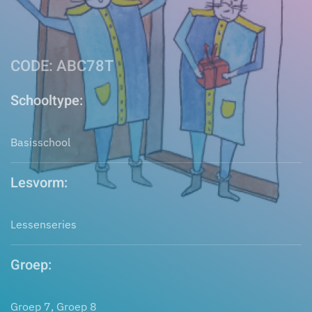
CODE: ABC78T
Schooltype:
Basisschool
Lesvorm:
Lessenseries
Groep:
Groep 7, Groep 8