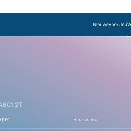
Nieuws
Voor Jou
V
 ABC12T
ype:
Basisschool