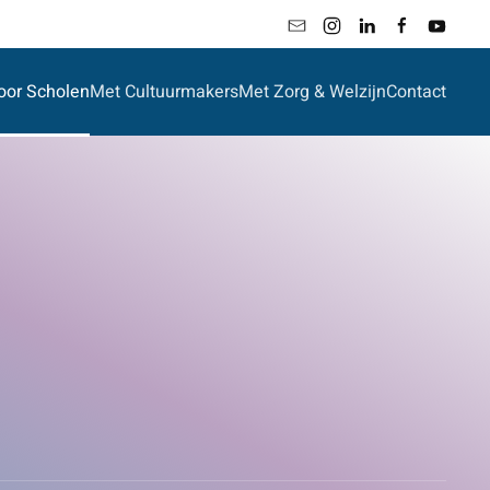
oor Scholen
Met Cultuurmakers
Met Zorg & Welzijn
Contact