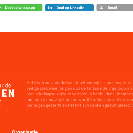
Deel op whatsapp
Deel op LinkedIn
Email
Het Centrum voor de Kunsten Beverwijk is een inspirere
veilige plek waar jong én oud de fantasie de vrije loop m
niet-alledaagse wijze te vertalen in beeld, dans, theater 
met een mens. Zijn horizon wordt breder, zijn zelfvertrou
vermogen gesterkt en het kritisch denken gestimuleerd. 
Organisatie