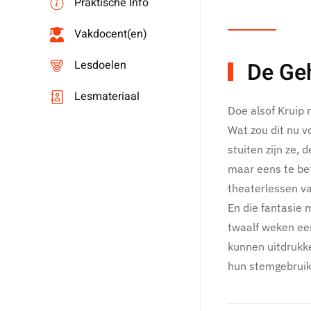
Praktische Info
Vakdocent(en)
De Geh
Lesdoelen
Lesmateriaal
Doe alsof Kruip 
Wat zou dit nu vo
stuiten zijn ze,
maar eens te bet
theaterlessen va
En die fantasie 
twaalf weken een
kunnen uitdrukke
hun stemgebruik.