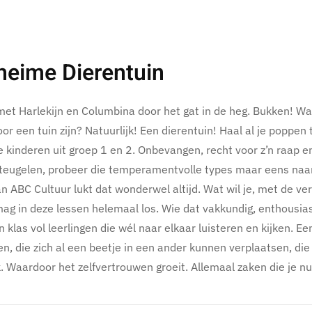
eime Dierentuin
met Harlekijn en Columbina door het gat in de heg. Bukken! W
or een tuin zijn? Natuurlijk! Een dierentuin! Haal al je poppen 
 de kinderen uit groep 1 en 2. Onbevangen, recht voor z’n raap
eugelen, probeer die temperamentvolle types maar eens naar i
n ABC Cultuur lukt dat wonderwel altijd. Wat wil je, met de verb
mag in deze lessen helemaal los. Wie dat vakkundig, enthousias
 klas vol leerlingen die wél naar elkaar luisteren en kijken. Ee
n, die zich al een beetje in een ander kunnen verplaatsen, d
 Waardoor het zelfvertrouwen groeit. Allemaal zaken die je nu 