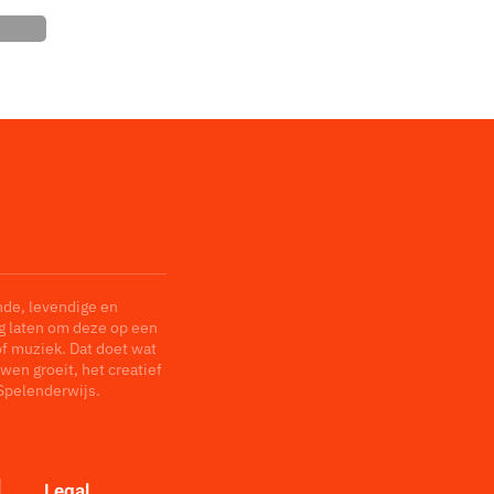
nde, levendige en
ag laten om deze op een
of muziek. Dat doet wat
wen groeit, het creatief
Spelenderwijs.
Legal