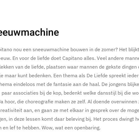
eeuwmachine
tano nou een sneeuwmachine bouwen in de zomer? Het blijkt e
euw. En voor de liefde doet Capitano alles. Veel andere manne
lekken van de liefde, plaatsen waar mannen de gekste dingen 
je maar kunt bedenken. Een thema als De Liefde spreekt ieder
 thema eindeloos met de fantasie aan de haal. De jongens bli
 paar associaties bij de kop, bedenkt welke dansstijl bij die
a hoor, die choreografie maken ze zelf. Al doende overwinnen 
reativiteit aan, en gaan ze met elkaar in gesprek over de moge
n, in deze lessen komt daar beleving bij. Het proces dwingt h
 en lef te hebben. Wow, wat een openbaring.