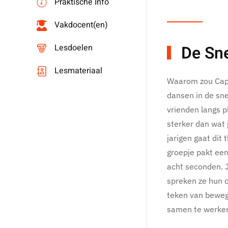
Praktische Info
Vakdocent(en)
De Sn
Lesdoelen
Lesmateriaal
Waarom zou Capi
dansen in de sne
vrienden langs p
sterker dan wat 
jarigen gaat dit
groepje pakt een
acht seconden. J
spreken ze hun c
teken van bewege
samen te werken