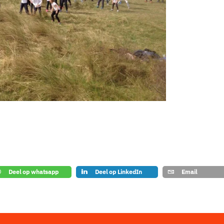
Deel op whatsapp
Deel op LinkedIn
Email