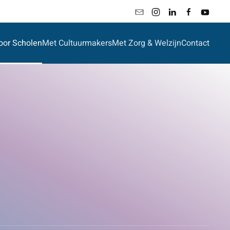
oor Scholen
Met Cultuurmakers
Met Zorg & Welzijn
Contact