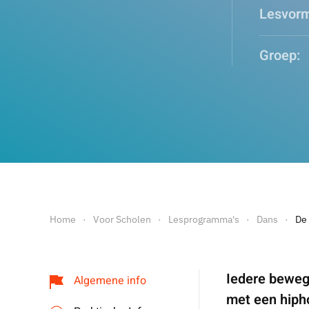
Lesvorm
Groep:
Home
Voor Scholen
Lesprogramma's
Dans
De
Iedere bewegi
Algemene info
met een hiph