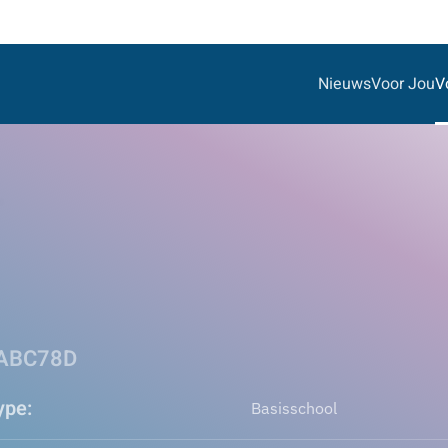
Nieuws
Voor Jou
V
 ABC78D
ype:
Basisschool