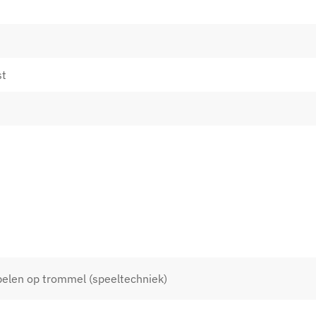
st
pelen op trommel (speeltechniek)