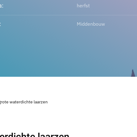
:
herfst
:
Middenbouw
grote waterdichte laarzen
erdichte laarzen