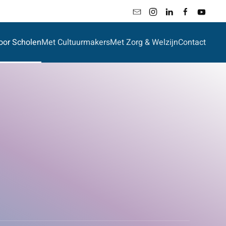
oor Scholen
Met Cultuurmakers
Met Zorg & Welzijn
Contact