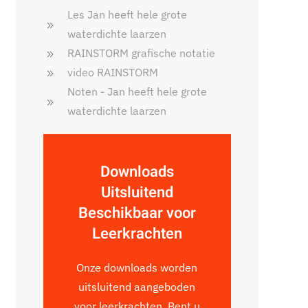
Les Jan heeft hele grote
waterdichte laarzen
RAINSTORM grafische notatie
video RAINSTORM
Noten - Jan heeft hele grote
waterdichte laarzen
Downloads
Uitsluitend
Beschikbaar voor
Leerkrachten
Onze downloads worden
uitsluitend aangeboden
voor leerkrachten. Bent u