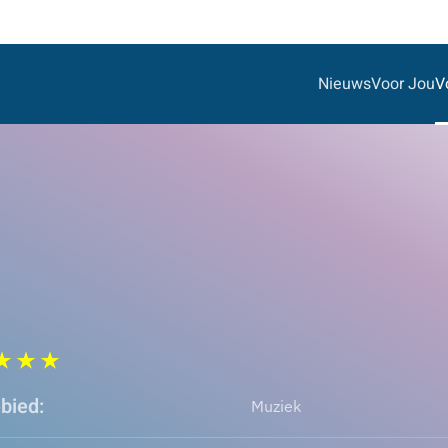
Nieuws
Voor Jou
V
bied:
Muziek