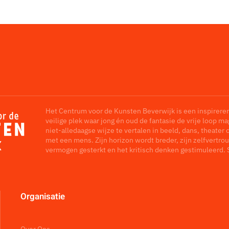
Het Centrum voor de Kunsten Beverwijk is een inspirere
veilige plek waar jong én oud de fantasie de vrije loop m
niet-alledaagse wijze te vertalen in beeld, dans, theater 
met een mens. Zijn horizon wordt breder, zijn zelfvertrou
vermogen gesterkt en het kritisch denken gestimuleerd. 
Organisatie