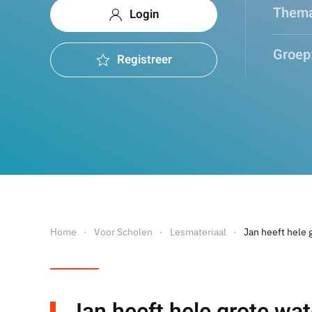
Thema
Login
Groep
Registreer
Home
Voor Scholen
Lesmateriaal
Jan heeft hele 
Jan heeft hele grote wat