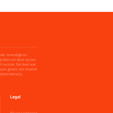
nde, levendige en
ag laten om deze op een
of muziek. Dat doet wat
wen groeit, het creatief
Spelenderwijs.
Legal