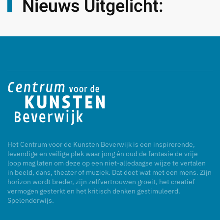
Nieuws Uitgelicht:
Het Centrum voor de Kunsten Beverwijk is een inspirerende,
levendige en veilige plek waar jong én oud de fantasie de vrije
loop mag laten om deze op een niet-alledaagse wijze te vertalen
in beeld, dans, theater of muziek. Dat doet wat met een mens. Zijn
horizon wordt breder, zijn zelfvertrouwen groeit, het creatief
vermogen gesterkt en het kritisch denken gestimuleerd.
Spelenderwijs.