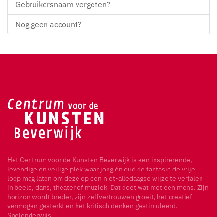
Gebruikersnaam vergeten?
Nog geen account?
Het Centrum voor de Kunsten Beverwijk is een inspirerende,
levendige en veilige plek waar jong én oud de fantasie de vrije
loop mag laten om deze op een niet-alledaagse wijze te vertalen
in beeld, dans, theater of muziek. Dat doet wat met een mens. Zijn
horizon wordt breder, zijn zelfvertrouwen groeit, het creatief
vermogen gesterkt en het kritisch denken gestimuleerd.
Spelenderwijs.